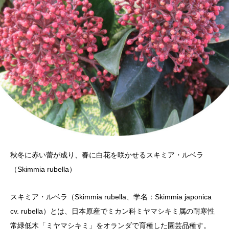
秋冬に赤い蕾が成り、春に白花を咲かせるスキミア・ルベラ
（Skimmia rubella）
スキミア・ルベラ（Skimmia rubella、学名：Skimmia japonica
cv. rubella）とは、日本原産でミカン科ミヤマシキミ属の耐寒性
常緑低木「ミヤマシキミ」をオランダで育種した園芸品種す。