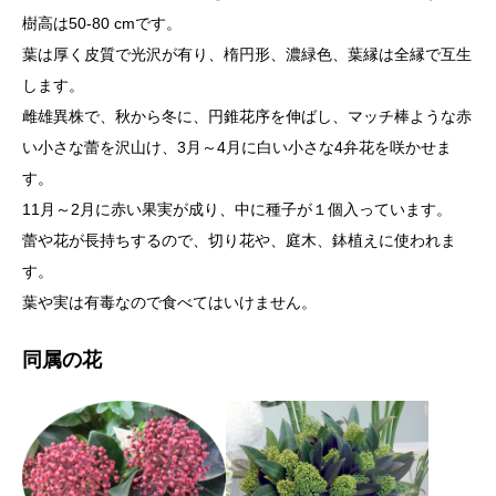
樹高は50-80 cmです。
葉は厚く皮質で光沢が有り、楕円形、濃緑色、葉縁は全縁で互生
します。
雌雄異株で、秋から冬に、円錐花序を伸ばし、マッチ棒ような赤
い小さな蕾を沢山け、3月～4月に白い小さな4弁花を咲かせま
す。
11月～2月に赤い果実が成り、中に種子が１個入っています。
蕾や花が長持ちするので、切り花や、庭木、鉢植えに使われま
す。
葉や実は有毒なので食べてはいけません。
同属の花