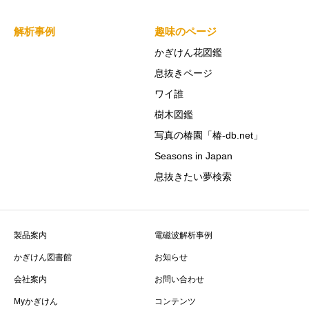
解析事例
趣味のページ
かぎけん花図鑑
息抜きページ
ワイ誰
樹木図鑑
写真の椿園「椿-db.net」
Seasons in Japan
息抜きたい夢検索
製品案内
電磁波解析事例
かぎけん図書館
お知らせ
会社案内
お問い合わせ
Myかぎけん
コンテンツ