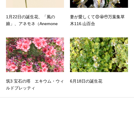
1月22日の誕生花、「風の
妻が愛しくて😍🤩🥹万葉集草
娘」、アネモネ（Anemone
木116.山百合
筑3 宝石の塔 エキウム・ウィ
6月18日の誕生花
ルドプレッティ