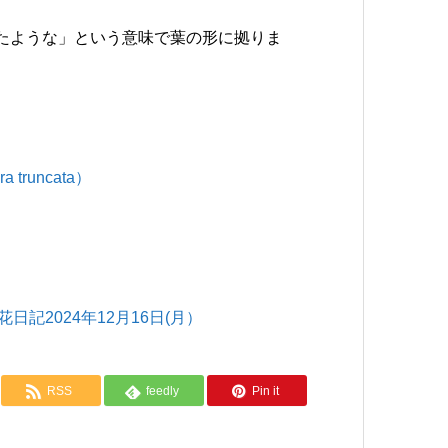
としたような」という意味で葉の形に拠りま
runcata）
記2024年12月16日(月）
RSS
feedly
Pin it