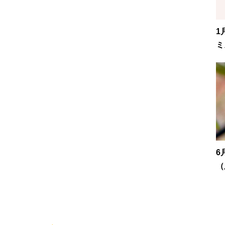
1
ミ
6
（