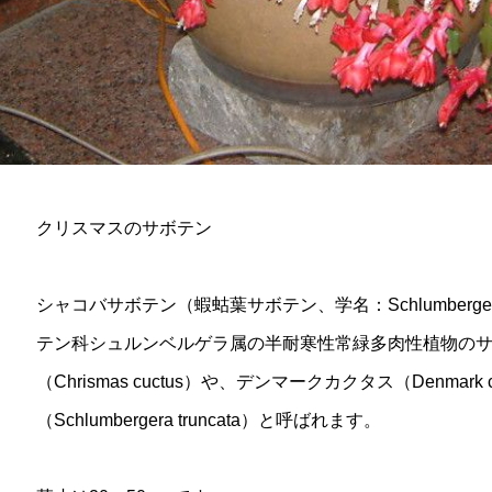
クリスマスのサボテン
シャコバサボテン（蝦蛄葉サボテン、学名：Schlumberger
テン科シュルンベルゲラ属の半耐寒性常緑多肉性植物の
（Chrismas cuctus）や、デンマークカクタス（Denma
（Schlumbergera truncata）と呼ばれます。