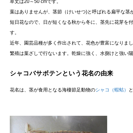
草丈は20～50 cmです。
葉はありませんが、茎節（けいせつ)と呼ばれる扁平な茎
短日花なので、日が短くなる秋から冬に、茎先に花芽を
す。
近年、園芸品種が多く作出されて、花色が豊富になりま
繁殖は葉ざしで行ないます。乾燥に強く、水捌けと強い
シャコバサボテンという花名の由来
花名は、茎が食用となる海棲節足動物の
シャコ（蝦蛄）