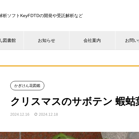
解析ソフトKeyFDTDの開発や受託解析など
ん図書館
お知らせ
会社案内
お問い
かぎけん花図鑑
クリスマスのサボテン 蝦蛄
2024.12.16
2024.12.18