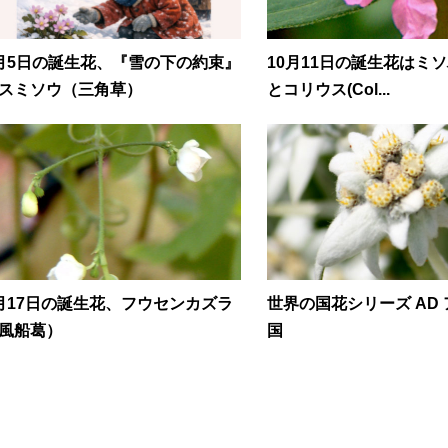
月5日の誕生花、『雪の下の約束』
10月11日の誕生花はミソ
スミソウ（三角草）
とコリウス(Col...
月17日の誕生花、フウセンカズラ
世界の国花シリーズ AD
風船葛）
国