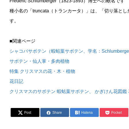
Frédéric Sc​​hlumberger（1823-1893）博士への献名です
種小名の「truncata（トランカータ）」は、「切り落
す。
■関連ページ
シャコバサボテン（蝦蛄葉サボテン、学名：Schlumbergera t
サボテン・仙人掌・多肉植物
特集 クリスマスの花・木・植物
花日記
クリスマスのサボテン 蝦蛄葉サボテン、 かぎけん花図鑑 花日
Post
Share
Hatena
Pocket