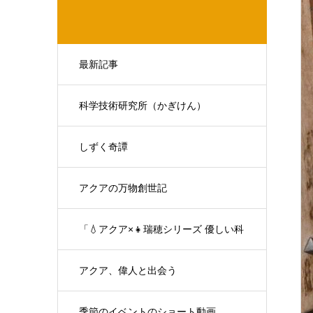
最新記事
科学技術研究所（かぎけん）
しずく奇譚
アクアの万物創世記
「💧アクア×👧瑞穂シリーズ 優しい科
学の対話」
アクア、偉人と出会う
季節のイベントのショート動画