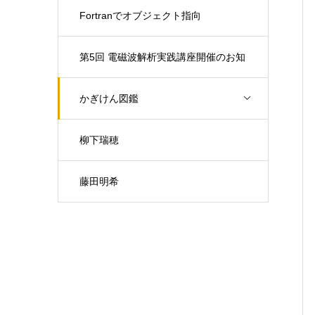
Fortranでオブジェクト指向
第5回 電磁波解析実践講座開催のお知
らせ（開催日：9月30日)
かぎけん図鑑
柳下瑞穂
藤田明希