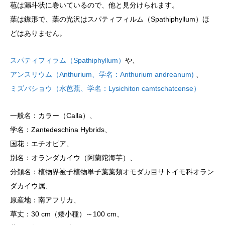
苞は漏斗状に巻いているので、他と見分けられます。
葉は鏃形で、葉の光沢はスパティフィルム（Spathiphyllum）ほ
どはありません。
スパティフィラム（Spathiphyllum）
や、
アンスリウム（Anthurium、学名：Anthurium andreanum)
、
ミズバショウ（水芭蕉、学名：Lysichiton camtschatcense）
一般名：カラー（Calla）、
学名：Zantedeschina Hybrids、
国花：エチオピア、
別名：オランダカイウ（阿蘭陀海芋）、
分類名：植物界被子植物単子葉葉類オモダカ目サトイモ科オラン
ダカイウ属、
原産地：南アフリカ、
草丈：30 cm（矮小種）～100 cm、