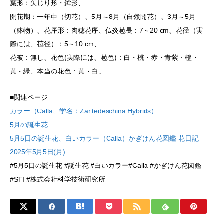
葉形：矢じり形・鉾形、
開花期：一年中（切花）、5月～8月（自然開花）、3月～5月
（鉢物）、花序形：肉穂花序、仏炎苞長：7～20 cm、花径（実
際には、苞径）：5～10 cm、
花被：無し、花色(実際には、苞色)：白・桃・赤・青紫・橙・
黄・緑、本当の花色：黄・白。
■関連ページ
カラー（Calla、学名：Zantedeschina Hybrids）
5月の誕生花
5月5日の誕生花、白いカラー（Calla）かぎけん花図鑑 花日記
2025年5月5日(月)
#5月5日の誕生花 #誕生花 #白いカラー#Calla #かぎけん花図鑑
#STI #株式会社科学技術研究所