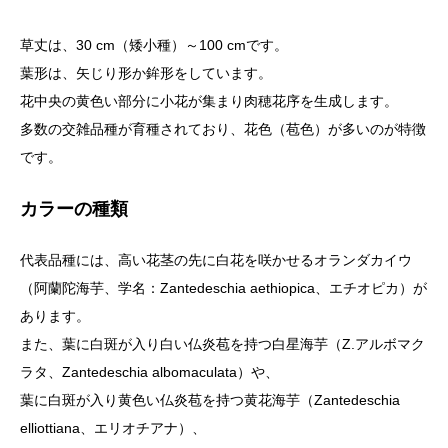
草丈は、30 cm（矮小種）～100 cmです。
葉形は、矢じり形か鉾形をしています。
花中央の黄色い部分に小花が集まり肉穂花序を生成します。
多数の交雑品種が育種されており、花色（苞色）が多いのが特徴
です。
カラーの種類
代表品種には、高い花茎の先に白花を咲かせるオランダカイウ
（阿蘭陀海芋、学名：Zantedeschia aethiopica、エチオピカ）が
あります。
また、葉に白斑が入り白い仏炎苞を持つ白星海芋（Z.アルボマク
ラタ、Zantedeschia albomaculata）や、
葉に白斑が入り黄色い仏炎苞を持つ黄花海芋（Zantedeschia
elliottiana、エリオチアナ）、