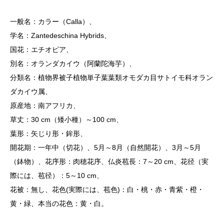
一般名：カラー（Calla）、
学名：Zantedeschina Hybrids、
国花：エチオピア、
別名：オランダカイウ（阿蘭陀海芋）、
分類名：植物界被子植物単子葉葉類オモダカ目サトイモ科オラン
ダカイウ属、
原産地：南アフリカ、
草丈：30 cm（矮小種）～100 cm、
葉形：矢じり形・鉾形、
開花期：一年中（切花）、5月～8月（自然開花）、3月～5月
（鉢物）、花序形：肉穂花序、仏炎苞長：7～20 cm、花径（実
際には、苞径）：5～10 cm、
花被：無し、花色(実際には、苞色)：白・桃・赤・青紫・橙・
黄・緑、本当の花色：黄・白。