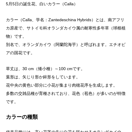
5月5日の誕生花、白いカラー（Calla）
カラー（Calla、学名：Zantedeschina Hybrids）とは、南アフリ
カ原産で、サトイモ科オランダカイウ属の耐寒性多年草（球根植
物）です。
別名で、オランダカイウ（阿蘭陀海芋）と呼ばれます。エチオピ
アの国花です。
草丈は、30 cm（矮小種）～100 cmです。
葉形は、矢じり形か鉾形をしています。
花中央の黄色い部分に小花が集まり肉穂花序を生成します。
多数の交雑品種が育種されており、花色（苞色）が多いのが特徴
です。
カラーの種類
代表品種には、高い花茎の先に白花を咲かせるオランダカイウ