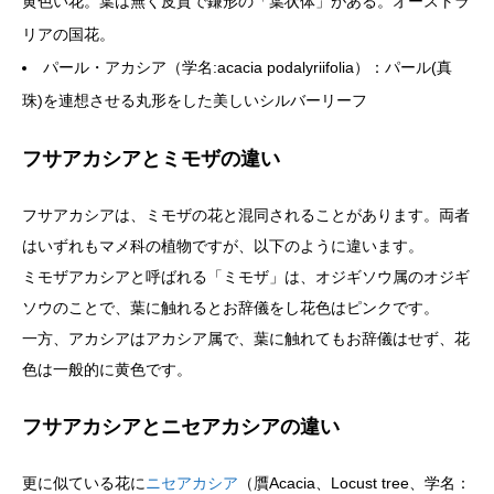
黄色い花。葉は無く皮質で鎌形の「葉状体」がある。オーストラ
リアの国花。
パール・アカシア（学名:acacia podalyriifolia）：パール(真
珠)を連想させる丸形をした美しいシルバーリーフ
フサアカシアとミモザの違い
フサアカシアは、ミモザの花と混同されることがあります。両者
はいずれもマメ科の植物ですが、以下のように違います。
ミモザアカシアと呼ばれる「ミモザ」は、オジギソウ属のオジギ
ソウのことで、葉に触れるとお辞儀をし花色はピンクです。
一方、アカシアはアカシア属で、葉に触れてもお辞儀はせず、花
色は一般的に黄色です。
フサアカシアとニセアカシアの違い
更に似ている花に
ニセアカシア
（贋Acacia、Locust tree、学名：