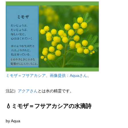
ミモザ＝フサアカシア、画像提供：Aquaさん
、
注記）
アクアさん
とは水の精霊です。
💧ミモザ＝フサアカシアの水滴詩
by Aqua