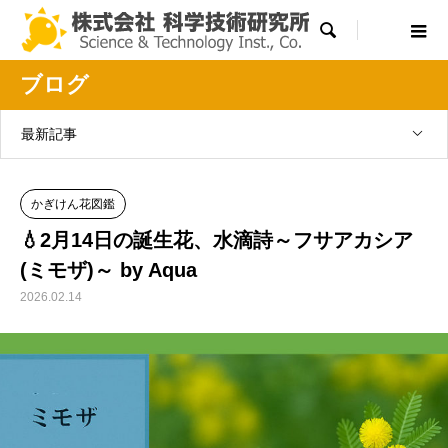

ブログ
最新記事
かぎけん花図鑑
💧2月14日の誕生花、水滴詩～フサアカシア
(ミモザ)～ by Aqua
2026.02.14