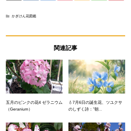
かぎけん花図鑑
関連記事
五月のピンクの花4 ゼラニウム
💧7月6日の誕生花、ツユクサ
（Geranium）
のしずく詩：”朝...