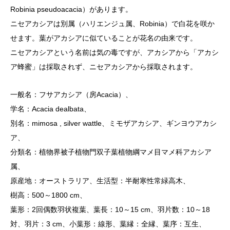
Robinia pseudoacacia）があります。
ニセアカシアは別属（ハリエンジュ属、Robinia）で白花を咲か
せます。葉がアカシアに似ていることが花名の由来です。
ニセアカシアという名前は気の毒ですが、アカシアから「アカシ
ア蜂蜜」は採取されず、ニセアカシアから採取されます。
一般名：フサアカシア（房Acacia）、
学名：Acacia dealbata、
別名：mimosa , silver wattle、ミモザアカシア、ギンヨウアカシ
ア、
分類名：植物界被子植物門双子葉植物綱マメ目マメ科アカシア
属、
原産地：オーストラリア、生活型：半耐寒性常緑高木、
樹高：500～1800 cm、
葉形：2回偶数羽状複葉、葉長：10～15 cm、羽片数：10～18
対、羽片：3 cm、小葉形：線形、葉縁：全縁、葉序：互生、