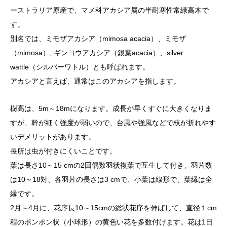
ーストラリア原産で、マメ科アカシア属の半耐寒性常緑高木で
す。
別名では、ミモザアカシア（mimosa acacia）、ミモザ
（mimosa）, ギンヨウアカシア（銀葉acacia）、silver
wattle（シルバーワトル）とも呼ばれます。
アカシアと言えば、通常はこのアカシアを指します。
樹高は、5m～18mになります。成長が早くすぐに大きくなりま
すが、幹が細く強度が弱いので、台風や強風などで枝が折れやす
いデメリットがあります。
長所は虫が付きにくいことです。
葉は長さ10～15 cmの2回偶数羽状複葉で互生して付き、羽片数
は10～18対、各羽片の長さは3 cmで、小葉は線形で、葉縁は全
縁です。
2月～4月に、花序長10～15cmの総状花序を伸ばして、直径１cm
程のポンポン状（小球形）の黄色い花を多数付けます。花は1日