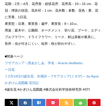
花期：2月～4月、花序形：総状花序、花序高：10～15 cm、花
冠：球状の頭花、花弁径：1 cm、花弁数：多数、花色：黄、花
に芳香、1日花、
果実型：豆果、果実形：扁平、果実長：8～10㎝、
用途：庭木や、公園樹、オーナメント、切り花、ブーケ、エディ
ブルフラワー、ドライフラワー、リース、材は床板や家具に。
長所：虫が付きにくい。短所：枝が折れやすい。
■関連ページ
フサアカシア（房あかしあ、学名：Acacia dealbata）
一日花
💧2月14日の誕生花、水滴詩～フサアカシア(ミモザ)～ by Aqua
かぎけん花図鑑 花日記
#誕生花 #かぎけん花図鑑 #株式会社科学技術研究所 #STI