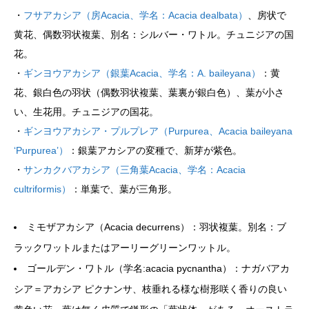
・
フサアカシア（房Acacia、学名：Acacia dealbata）
、房状で
黄花、偶数羽状複葉、別名：シルバー・ワトル。チュニジアの国
花。
・
ギンヨウアカシア（銀葉Acacia、学名：A. baileyana）
：黄
花、銀白色の羽状（偶数羽状複葉、葉裏が銀白色）、葉が小さ
い、生花用。チュニジアの国花。
・
ギンヨウアカシア・プルプレア（Purpurea、Acacia baileyana
‘Purpurea’）
：銀葉アカシアの変種で、新芽が紫色。
・
サンカクバアカシア（三角葉Acacia、学名：Acacia
cultriformis）
：単葉で、葉が三角形。
ミモザアカシア（Acacia decurrens）：羽状複葉。別名：ブ
ラックワットルまたはアーリーグリーンワットル。
ゴールデン・ワトル（学名:acacia pycnantha）：ナガバアカ
シア＝アカシア ピクナンサ、枝垂れる様な樹形咲く香りの良い