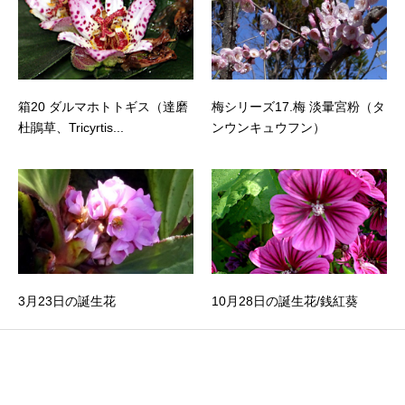
箱20 ダルマホトトギス（達磨
梅シリーズ17.梅 淡暈宮粉（タ
杜鵑草、Tricyrtis...
ンウンキュウフン）
3月23日の誕生花
10月28日の誕生花/銭紅葵