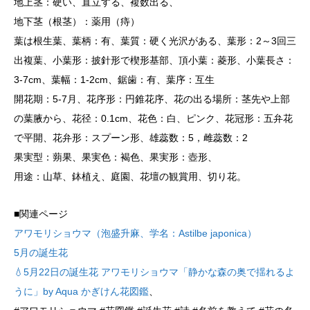
地上茎：硬い、直立する、複数出る、
地下茎（根茎）：薬用（痔）
葉は根生葉、葉柄：有、葉質：硬く光沢がある、葉形：2～3回三
出複葉、小葉形：披針形で楔形基部、頂小葉：菱形、小葉長さ：
3-7cm、葉幅：1-2cm、鋸歯：有、葉序：互生
開花期：5-7月、花序形：円錐花序、花の出る場所：茎先や上部
の葉腋から、花径：0.1cm、花色：白、ピンク、花冠形：五弁花
で平開、花弁形：スプーン形、雄蕊数：5，雌蕊数：2
果実型：蒴果、果実色：褐色、果実形：壺形、
用途：山草、鉢植え、庭園、花壇の観賞用、切り花。
■関連ページ
アワモリショウマ（泡盛升麻、学名：Astilbe japonica）
5月の誕生花
💧5月22日の誕生花 アワモリショウマ「静かな森の奥で揺れるよ
うに」by Aqua かぎけん花図鑑
、