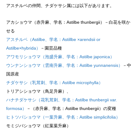
アスチルベの仲間、チダケサシ属には以下があります。
アカショウマ（赤升麻、学名：Astilbe thunbergii）－白花を咲か
せる
アスチルベ（Astilbe、学名：Astillbe ×arendsii or
Astilbe×hybrida）
－園芸品種
アワモリショウマ（泡盛升麻、学名：Astilbe japonica）
ウンナンショウマ（雲南升麻、学名：Astilbe yunnanensis）
－中
国原産
チダケサシ（乳茸刺、学名：Astilbe microphylla）
トリアシショウマ（鳥足升麻）、
ハナチダケサシ（花乳茸刺、学名：Astilbe thunbergii var.
formosa）
－（赤升麻、学名：Astilbe thunbergii）の変種
ヒトツバショウマ（一葉升麻、学名：Astilbe simplicifolia）
モミジバショウマ（紅葉葉升麻）