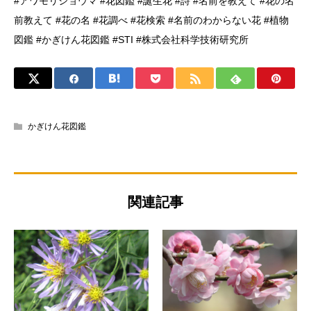
#アワモリショウマ #花図鑑 #誕生花 #詩 #名前を教えて #花の名
前教えて #花の名 #花調べ #花検索 #名前のわからない花 #植物
図鑑 #かぎけん花図鑑 #STI #株式会社科学技術研究所
かぎけん花図鑑
関連記事