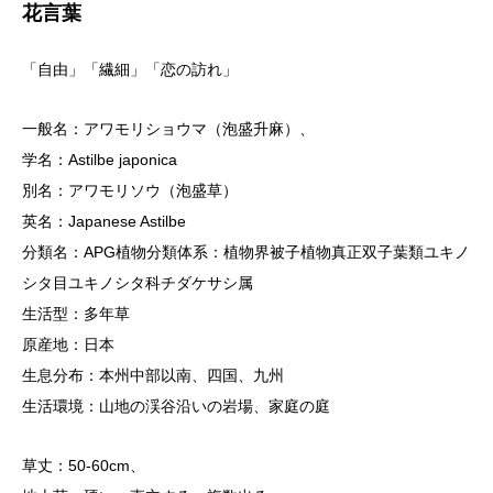
花言葉
「自由」「繊細」「恋の訪れ」
一般名：アワモリショウマ（泡盛升麻）、
学名：Astilbe japonica
別名：アワモリソウ（泡盛草）
英名：Japanese Astilbe
分類名：APG植物分類体系：植物界被子植物真正双子葉類ユキノ
シタ目ユキノシタ科チダケサシ属
生活型：多年草
原産地：日本
生息分布：本州中部以南、四国、九州
生活環境：山地の渓谷沿いの岩場、家庭の庭
草丈：50-60cm、