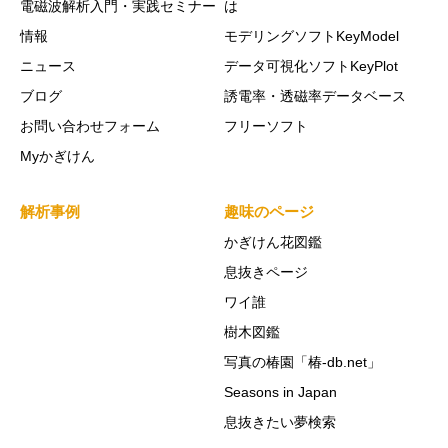
電磁波解析入門・実践セミナー
は
情報
モデリングソフトKeyModel
ニュース
データ可視化ソフトKeyPlot
ブログ
誘電率・透磁率データベース
お問い合わせフォーム
フリーソフト
Myかぎけん
解析事例
趣味のページ
かぎけん花図鑑
息抜きページ
ワイ誰
樹木図鑑
写真の椿園「椿-db.net」
Seasons in Japan
息抜きたい夢検索