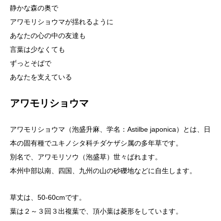
静かな森の奥で
アワモリショウマが揺れるように
あなたの心の中の友達も
言葉は少なくても
ずっとそばで
あなたを支えている
アワモリショウマ
アワモリショウマ（泡盛升麻、学名：Astilbe japonica）とは、日
本の固有種でユキノシタ科チダケザシ属の多年草です。
別名で、アワモリソウ（泡盛草）世々ばれます。
本州中部以南、四国、九州の山の砂礫地などに自生します。
草丈は、50-60cmです。
葉は２～３回３出複葉で、頂小葉は菱形をしています。