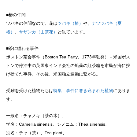
■椿の仲間
ツバキの仲間なので、花は
ツバキ（椿）
や、
ナツツバキ（夏
椿）
、
サザンカ（山茶花）
と似ています。
■茶に纏わる事件
ボストン茶会事件（Boston Tea Party、1773年勃発）－米国ボス
トンで停泊中の英国東インド会社の船荷の紅茶箱を市民が海に投
げ捨てた事件。その後、米国独立運動に繋がる。
受難を受けた植物たちは
特集 事件に巻き込まれた植物
にありま
す。
一般名：チャノキ（茶の木）、
学名：Camellia sinensis、シノニム：Thea sinensis、
別名：チャ（茶）、Tea plant、