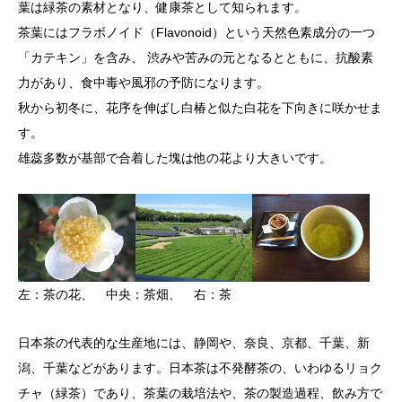
葉は緑茶の素材となり、健康茶として知られます。
茶葉にはフラボノイド（Flavonoid）という天然色素成分の一つ
「カテキン」を含み、 渋みや苦みの元となるとともに、抗酸素
力があり、食中毒や風邪の予防になります。
秋から初冬に、花序を伸ばし白椿と似た白花を下向きに咲かせま
す。
雄蕊多数が基部で合着した塊は他の花より大きいです。
左：茶の花、 中央：茶畑、 右：茶
日本茶の代表的な生産地には、静岡や、奈良、京都、千葉、新
潟、千葉などがあります。日本茶は不発酵茶の、いわゆるリョク
チャ（緑茶）であり、茶葉の栽培法や、茶の製造過程、飲み方で