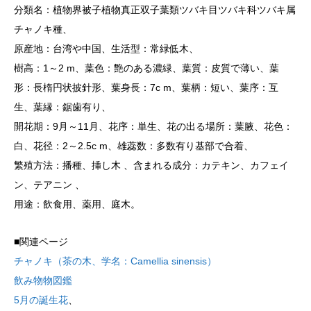
分類名：植物界被子植物真正双子葉類ツバキ目ツバキ科ツバキ属
チャノキ種、
原産地：台湾や中国、生活型：常緑低木、
樹高：1～2 m、葉色：艶のある濃緑、葉質：皮質で薄い、葉
形：長楕円状披針形、葉身長：7c m、葉柄：短い、葉序：互
生、葉縁：鋸歯有り、
開花期：9月～11月、花序：単生、花の出る場所：葉腋、花色：
白、花径：2～2.5c m、雄蕊数：多数有り基部で合着、
繁殖方法：播種、挿し木 、含まれる成分：カテキン、カフェイ
ン、テアニン 、
用途：飲食用、薬用、庭木。
■関連ページ
チャノキ（茶の木、学名：Camellia sinensis）
飲み物物図鑑
5月の誕生花
、