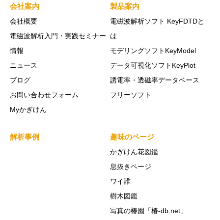
会社案内
製品案内
会社概要
電磁波解析ソフト KeyFDTDと
電磁波解析入門・実践セミナー
は
情報
モデリングソフトKeyModel
ニュース
データ可視化ソフトKeyPlot
ブログ
誘電率・透磁率データベース
お問い合わせフォーム
フリーソフト
Myかぎけん
解析事例
趣味のページ
かぎけん花図鑑
息抜きページ
ワイ誰
樹木図鑑
写真の椿園「椿-db.net」