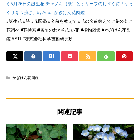
💧5月26日の誕生花.チャノキ（茶）とオリーブのしずく詩「ゆっ
くり育つ強さ」by Aqua かぎけん花図鑑
、
#誕生花 #詩 #花図鑑 #名前を教えて #花の名前教えて #花の名 #
花調べ #花検索 #名前のわからない花 #植物図鑑 #かぎけん花図
鑑 #STI #株式会社科学技術研究所
かぎけん花図鑑
関連記事