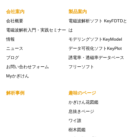
会社案内
製品案内
会社概要
電磁波解析ソフト KeyFDTDと
電磁波解析入門・実践セミナー
は
情報
モデリングソフトKeyModel
ニュース
データ可視化ソフトKeyPlot
ブログ
誘電率・透磁率データベース
お問い合わせフォーム
フリーソフト
Myかぎけん
解析事例
趣味のページ
かぎけん花図鑑
息抜きページ
ワイ誰
樹木図鑑