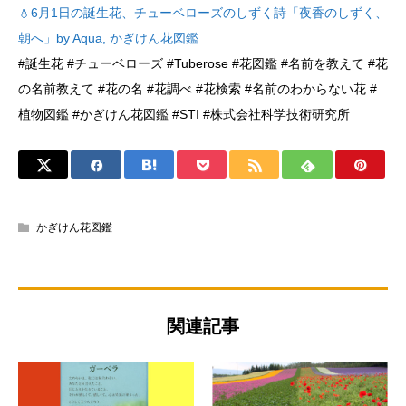
💧6月1日の誕生花、チューベローズのしずく詩「夜香のしずく、
朝へ」by Aqua, かぎけん花図鑑
#誕生花 #チューベローズ #Tuberose #花図鑑 #名前を教えて #花
の名前教えて #花の名 #花調べ #花検索 #名前のわからない花 #
植物図鑑 #かぎけん花図鑑 #STI #株式会社科学技術研究所
かぎけん花図鑑
関連記事