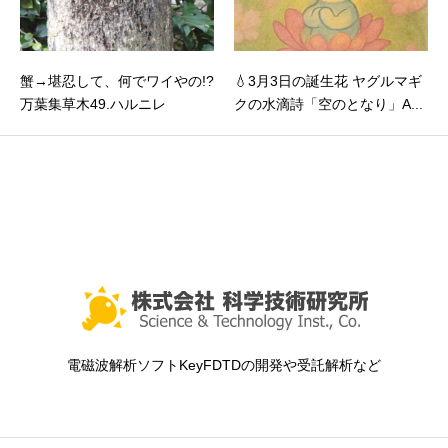
蟹→堪忍して、何でワイやの!?
💧3月3日の誕生花 ヤグルマギ
万葉集草木49.ハルニレ
クの水滴詩「空のとなり」A...
電磁波解析ソフトKeyFDTDの開発や受託解析など