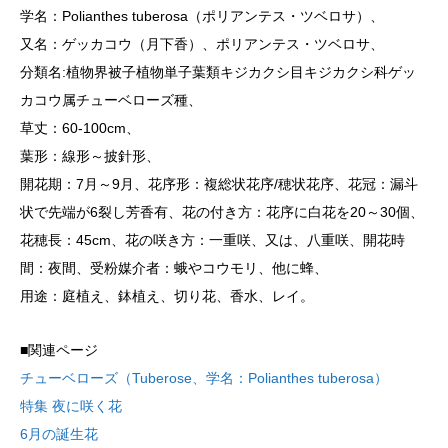
学名：Polianthes tuberosa（ポリアンテス・ツベロサ）、
又名：ゲッカコウ（月下香）、ポリアンテス・ツベロサ、
分類名:植物界被子植物単子葉類キジカクシ目キジカクシ科ゲッ
カコウ属チューベローズ種、
草丈：60-100cm、
葉形：線形～披針形、
開花期：7月～9月、花序形：複総状花序/穂状花序、花冠：漏斗
状で先端が6裂し芳香有、花の付き方：花序に白花を20～30個、
花穂長：45cm、花の咲き方：一重咲、又は、八重咲、開花時
間：夜間、受粉媒介者：蛾やコウモリ、他に蜂、
用途：庭植え、鉢植え、切り花、香水、レイ。
■関連ページ
チューベローズ（Tuberose、学名：Polianthes tuberosa）
特集 夜に咲く花
6月の誕生花