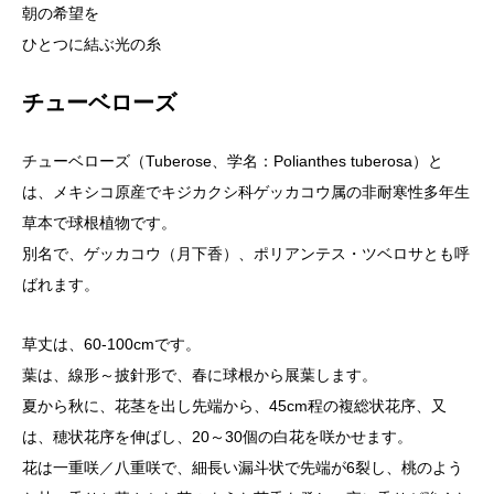
朝の希望を
ひとつに結ぶ光の糸
チューベローズ
チューベローズ（Tuberose、学名：Polianthes tuberosa）と
は、メキシコ原産でキジカクシ科ゲッカコウ属の非耐寒性多年生
草本で球根植物です。
別名で、ゲッカコウ（月下香）、ポリアンテス・ツベロサとも呼
ばれます。
草丈は、60-100cmです。
葉は、線形～披針形で、春に球根から展葉します。
夏から秋に、花茎を出し先端から、45cm程の複総状花序、又
は、穂状花序を伸ばし、20～30個の白花を咲かせます。
花は一重咲／八重咲で、細長い漏斗状で先端が6裂し、桃のよう