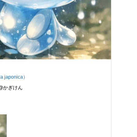
japonica）
）@かぎけん