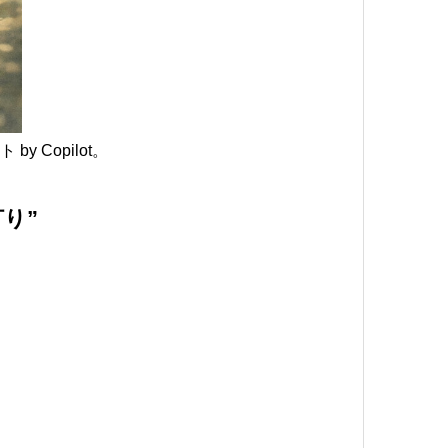
by Copilot。
り”