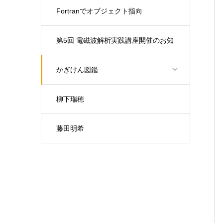
Fortranでオブジェクト指向
第5回 電磁波解析実践講座開催のお知
らせ（開催日：9月30日)
かぎけん図鑑
柳下瑞穂
藤田明希