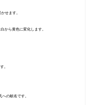
咲かせます。
に白から黄色に変化します。
ます。
er 氏への献名です。
す。