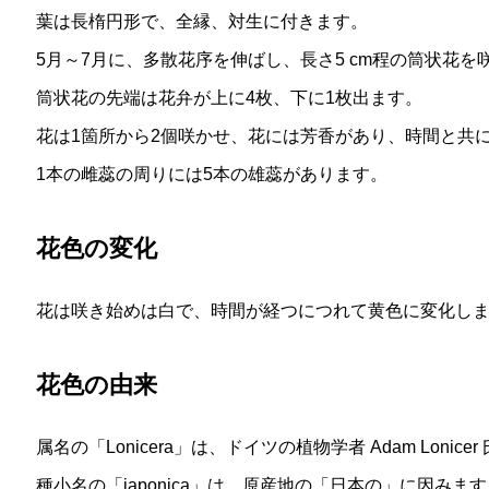
葉は長楕円形で、全縁、対生に付きます。
5月～7月に、多散花序を伸ばし、長さ5 cm程の筒状花を
筒状花の先端は花弁が上に4枚、下に1枚出ます。
花は1箇所から2個咲かせ、花には芳香があり、時間と共
1本の雌蕊の周りには5本の雄蕊があります。
花色の変化
花は咲き始めは白で、時間が経つにつれて黄色に変化し
花色の由来
属名の「Lonicera」は、ドイツの植物学者 Adam Lonic
種小名の「japonica」は、原産地の「日本の」に因みま