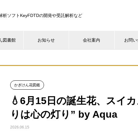
解析ソフトKeyFDTDの開発や受託解析など
ん図書館
お知らせ
会社案内
お問い
かぎけん花図鑑
💧6月15日の誕生花、スイ
りは心の灯り” by Aqua
2026.06.15