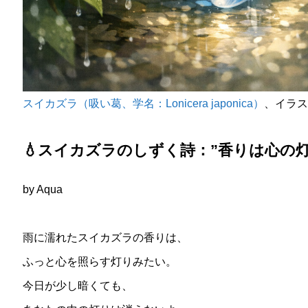
スイカズラ（吸い葛、学名：Lonicera japonica）
、イラスト 
💧スイカズラのしずく詩：”香りは心の灯
by Aqua
雨に濡れたスイカズラの香りは、
ふっと心を照らす灯りみたい。
今日が少し暗くても、