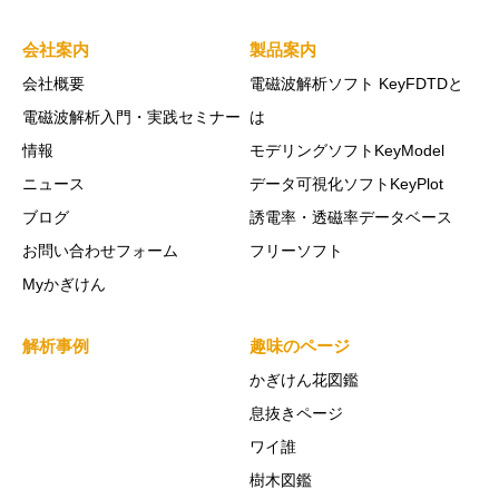
会社案内
製品案内
会社概要
電磁波解析ソフト KeyFDTDと
電磁波解析入門・実践セミナー
は
情報
モデリングソフトKeyModel
ニュース
データ可視化ソフトKeyPlot
ブログ
誘電率・透磁率データベース
お問い合わせフォーム
フリーソフト
Myかぎけん
解析事例
趣味のページ
かぎけん花図鑑
息抜きページ
ワイ誰
樹木図鑑