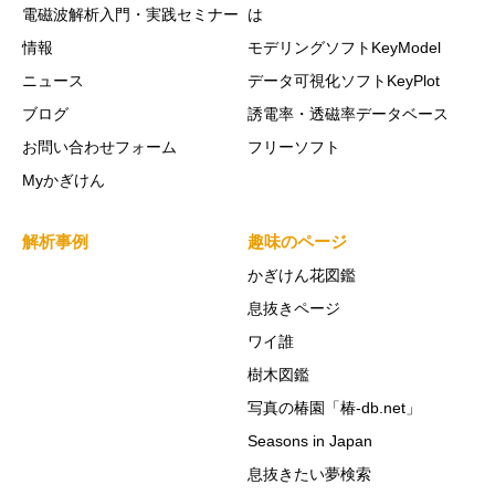
電磁波解析入門・実践セミナー
は
情報
モデリングソフトKeyModel
ニュース
データ可視化ソフトKeyPlot
ブログ
誘電率・透磁率データベース
お問い合わせフォーム
フリーソフト
Myかぎけん
解析事例
趣味のページ
かぎけん花図鑑
息抜きページ
ワイ誰
樹木図鑑
写真の椿園「椿-db.net」
Seasons in Japan
息抜きたい夢検索