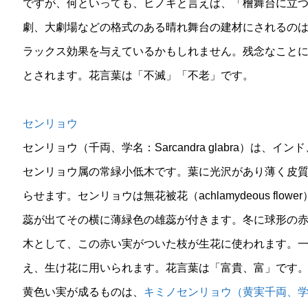
ですが、何といっても、ヒノキと言えば、「檜舞台に立
劇、大劇場などの格式のある晴れ舞台の建材にされるの
ラックス効果を与えているかもしれません。残念なこと
とされます。花言葉は「不滅」「不老」です。
センリョウ
センリョウ（千両、学名：Sarcandra glabra）は
センリョウ属の常緑小低木です。葉に光沢があり薄く皮
らせます。センリョウは無花被花（achlamydeous fl
蕊が出てその横に薄緑色の雄蕊が付きます。冬に球形の
木として、この赤い実がついた枝が生花に使われます。
え、生け花に用いられます。花言葉は「富貴、富」です
黄色い実が成るものは、
キミノセンリョウ（黄実千両、学名：Sarca