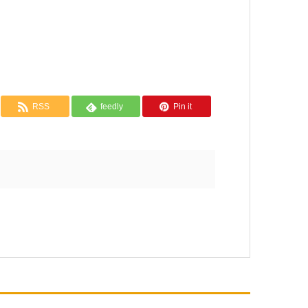
RSS
feedly
Pin it