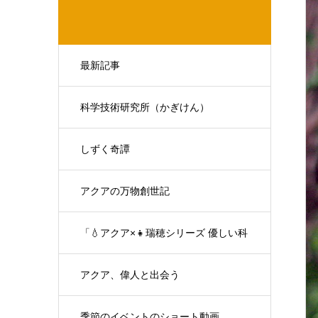
最新記事
科学技術研究所（かぎけん）
しずく奇譚
アクアの万物創世記
「💧アクア×👧瑞穂シリーズ 優しい科
学の対話」
アクア、偉人と出会う
季節のイベントのショート動画