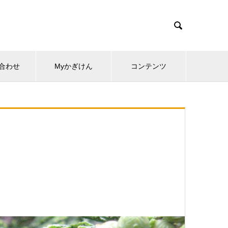

合わせ
Myかぎけん
コンテンツ