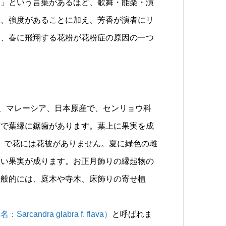
つ」という言葉があるほど、歌舞・能楽・演
は、強度があることに加え、芳香が演者にリ
に、春に飛翔する花粉が花粉症の原因の一つ
、インド、マレーシア、日本原産で、センリョウ科
質で葉縁に鋸歯があります。葉上に果実を成
ower）で花には花被がありません。夏に緑色の雌
赤い果実が成ります。お正月飾りの縁起物の
一般的には、庭木や寺木、床飾りの寄せ植
。
ndra glabra f. flava）
と呼ばれま