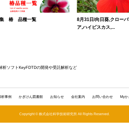
集 椿 品種一覧
8月31日/向日葵,クロー
ア,ハイビスカス,...
解析ソフトKeyFDTDの開発や受託解析など
解析事例
かぎけん図書館
お知らせ
会社案内
お問い合わせ
My
Copyright © 株式会社科学技術研究所 All Rights Reserved.