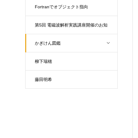
Fortranでオブジェクト指向
第5回 電磁波解析実践講座開催のお知
らせ（開催日：9月30日)
かぎけん図鑑
柳下瑞穂
藤田明希