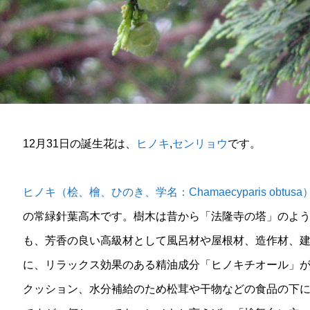
12月31日の誕生花は、
ヒノキ
,
センリョウ
です。
ヒノキ（桧、檜、ひのき、学名：Chamaecyparis obtusa
の常緑針葉高木です。樹木は昔から「法隆寺の塔」のよ
も、芳香の良い高級材として風呂材や屋根材、造作材、
に、リラックス効果のある精油成分「ヒノキチオール」
クッション、水分補給のため松茸や干物などの食品の下