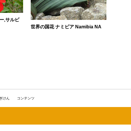
バー,サルビ
世界の国花 ナミビア Namibia NA
かぎけん
コンテンツ