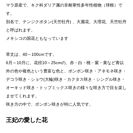
マラ原産で、キク科ダリア属の非耐寒性多年性植物（球根）で
す。
別名で、テンジクボタン(天竺牡丹) 、大麗花、大理花、天竺牡丹
と呼ばれます。
メキシコの国花ともなっています
草丈は、40～100cmです。
6月～10月に、花径10～25cmの、赤・白・桃・紫・黄など青以
外の色や複色という豊富な色と、ポンポン咲き・アネモネ咲き・
デコラ咲き・ショウ(大輪)咲き・カクタス咲き・シングル咲き・
オーキッド咲き・トップミックス咲きの様々な咲き方で目を楽し
ませてくれます。
咲き方の中で、ポンポン咲きが特に人気です。
王妃の愛した花