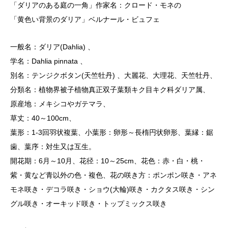
「ダリアのある庭の一角」作家名：クロード・モネの
「黄色い背景のダリア」ベルナール・ビュフェ
一般名：ダリア(Dahlia) 、
学名：Dahlia pinnata 、
別名：テンジクボタン(天竺牡丹) 、大麗花、大理花、天竺牡丹、
分類名：植物界被子植物真正双子葉類キク目キク科ダリア属、
原産地：メキシコやガテマラ、
草丈：40～100cm、
葉形：1-3回羽状複葉、小葉形：卵形～長楕円状卵形、葉縁：鋸
歯、葉序：対生又は互生。
開花期：6月～10月、花径：10～25cm、花色：赤・白・桃・
紫・黄など青以外の色・複色、花の咲き方：ポンポン咲き・アネ
モネ咲き・デコラ咲き・ショウ(大輪)咲き・カクタス咲き・シン
グル咲き・オーキッド咲き・トップミックス咲き