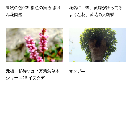
果物の色009.複色の実 かぎけ
花名に「蝶」黄蝶が舞ってる
ん花図鑑
ような花、黄花の大胡蝶
元祖、私待つは？万葉集草木
オンブ―
シリーズ26.イヌタデ