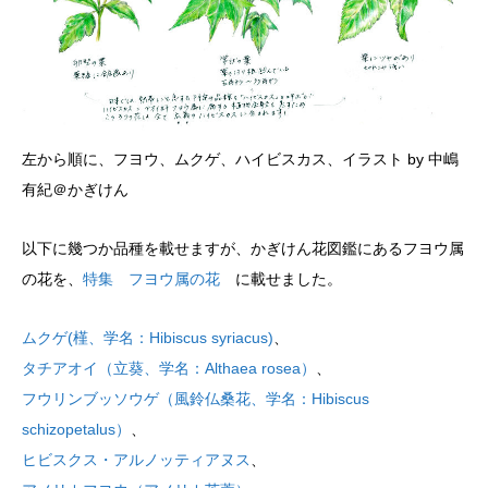
左から順に、フヨウ、ムクゲ、ハイビスカス、イラスト by 中嶋
有紀＠かぎけん
以下に幾つか品種を載せますが、かぎけん花図鑑にあるフヨウ属
の花を、
特集 フヨウ属の花
に載せました。
ムクゲ(槿、学名：Hibiscus syriacus)
、
タチアオイ（立葵、学名：Althaea rosea）
、
フウリンブッソウゲ（風鈴仏桑花、学名：Hibiscus
schizopetalus）
、
ヒビスクス・アルノッティアヌス
、