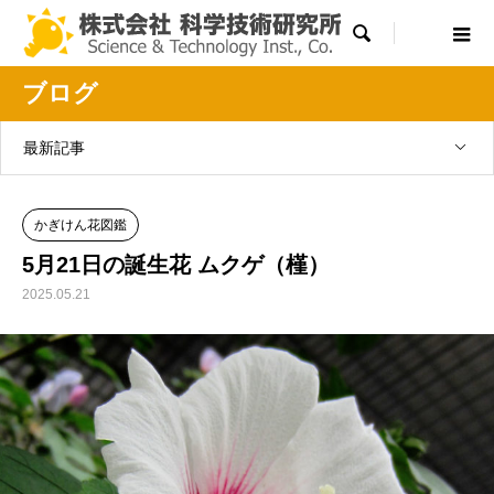

ブログ
最新記事
かぎけん花図鑑
5月21日の誕生花 ムクゲ（槿）
2025.05.21