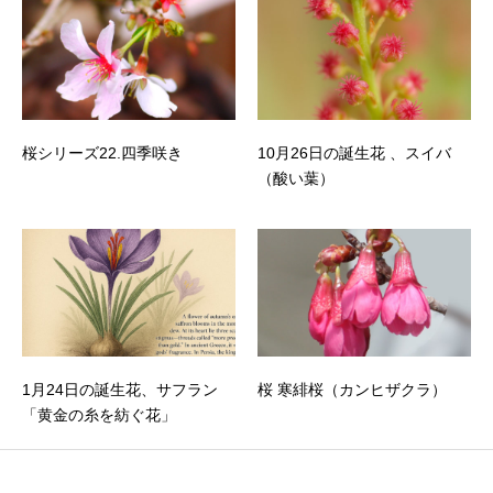
桜シリーズ22.四季咲き
10月26日の誕生花 、スイバ
（酸い葉）
1月24日の誕生花、サフラン
桜 寒緋桜（カンヒザクラ）
「黄金の糸を紡ぐ花」