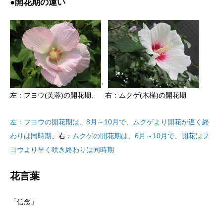
●開花期の違い
、
左：フヨウ(芙蓉)の開花期、 右：ムクゲ(木槿)の開花期
左：フヨウの開花期は、8月～10月で、ムクゲより開花が遅く終
わりは同時期
、右：
ムクゲの開花期は、6月～10月で、開花はフ
ヨウより早く咲き終わりは同時期
花言葉
「信念」