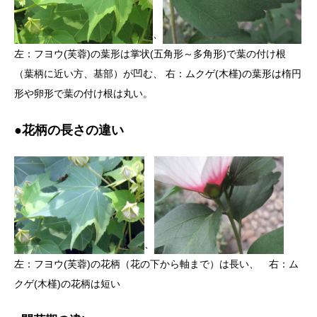
、
左：フヨウ(芙蓉)の葉形は掌状(五角形～多角形)で葉の付け根
（葉柄に近い方、基部）が凹む、 右：ムクゲ(木槿)の葉形は楕円
形や卵形で葉の付け根は丸い。
●花柄の長さの違い
、
左：フヨウ(芙蓉)の花柄（花の下から軸まで）は長い、 右：ム
クゲ(木槿)の花柄は短い