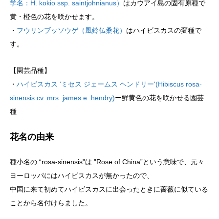
学名：H. kokio ssp. saintjohnianus）
はカウアイ島の固有原種で
黄・橙色の花を咲かせます。
・
フウリンブッソウゲ（風鈴仏桑花）
はハイビスカスの変種で
す。
【園芸品種】
・
ハイビスカス ‘ミセス ジェームス ヘンドリー'(Hibiscus rosa-
sinensis cv. mrs. james e. hendry)
ー鮮黄色の花を咲かせる園芸
種
花名の由来
種小名の “rosa-sinensis”は ”Rose of China”という意味で、元々
ヨーロッパにはハイビスカスが無かったので、
中国に来て初めてハイビスカスに出会ったときに薔薇に似ている
ことから名付けらました。