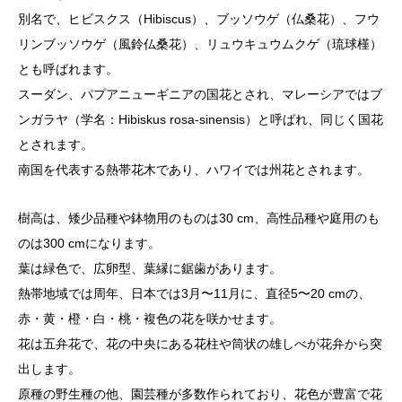
別名で、ヒビスクス（Hibiscus）、ブッソウゲ（仏桑花）、フウ
リンブッソウゲ（風鈴仏桑花）、リュウキュウムクゲ（琉球槿）
とも呼ばれます。
スーダン、パプアニューギニアの国花とされ、マレーシアではブ
ンガラヤ（学名：Hibiskus rosa-sinensis）と呼ばれ、同じく国花
とされます。
南国を代表する熱帯花木であり、ハワイでは州花とされます。
樹高は、矮少品種や鉢物用のものは30 cm、高性品種や庭用のも
のは300 cmになります。
葉は緑色で、広卵型、葉縁に鋸歯があります。
熱帯地域では周年、日本では3月〜11月に、直径5〜20 cmの、
赤・黄・橙・白・桃・複色の花を咲かせます。
花は五弁花で、花の中央にある花柱や筒状の雄しべが花弁から突
出します。
原種の野生種の他、園芸種が多数作られており、花色が豊富で花