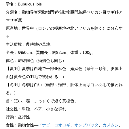
学名：Bubulcus ibis
分類名：動物界脊索動物門脊椎動物亜門鳥綱ペリカン目サギ科ア
マサギ属
原産地：世界中（ロシアの極寒地や北アフリカを除く）に分布す
る
生活環境：農耕地や草地、
全長：約50cm、翼開長：約92cm、体重：100g、
体色：雌雄同色（婚姻色も同じ）
【夏羽】夏季は白地で一部亜麻色―婚姻色（頭部～頸部、胴体上
面は黄金色の羽毛で被われる。）
【冬羽】冬季は白い（頭部～頸部、胴体上面は白い羽毛で被われ
る。）
首：短い、嘴：まっすぐで短く黄橙色、
社交性：単独、ペア、小さな群れ
行動：昼行性
食性：動物食性―
イナゴ
、
コオロギ
、
オンブバッタ
、
カメムシ
、