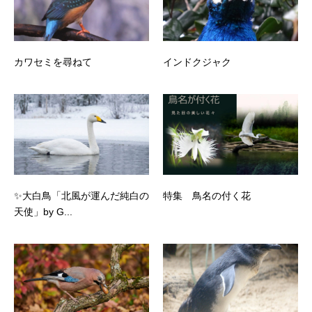
カワセミを尋ねて
インドクジャク
✨大白鳥「北風が運んだ純白の
特集 鳥名の付く花
天使」by G...