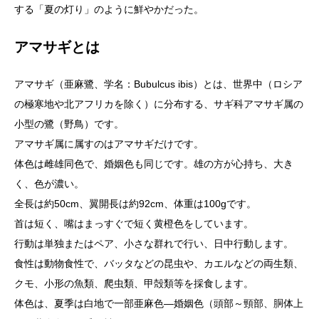
する「夏の灯り」のように鮮やかだった。
アマサギとは
アマサギ（亜麻鷺、学名：Bubulcus ibis）とは、世界中（ロシア
の極寒地や北アフリカを除く）に分布する、サギ科アマサギ属の
小型の鷺（野鳥）です。
アマサギ属に属すのはアマサギだけです。
体色は雌雄同色で、婚姻色も同じです。雄の方が心持ち、大き
く、色が濃い。
全長は約50cm、翼開長は約92cm、体重は100gです。
首は短く、嘴はまっすぐで短く黄橙色をしています。
行動は単独またはペア、小さな群れで行い、日中行動します。
食性は動物食性で、バッタなどの昆虫や、カエルなどの両生類、
クモ、小形の魚類、爬虫類、甲殻類等を採食します。
体色は、夏季は白地で一部亜麻色―婚姻色（頭部～頸部、胴体上