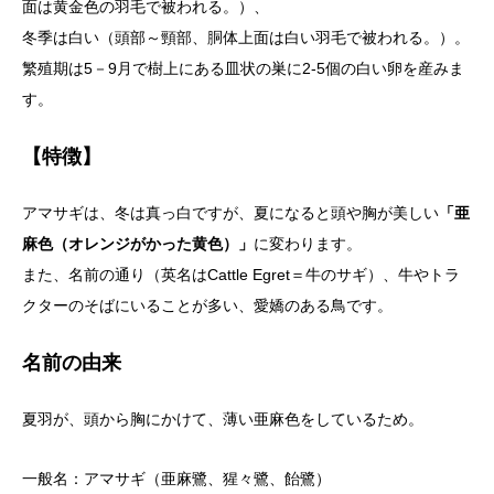
面は黄金色の羽毛で被われる。）、
冬季は白い（頭部～頸部、胴体上面は白い羽毛で被われる。）。
繁殖期は5－9月で樹上にある皿状の巣に2-5個の白い卵を産みま
す。
【特徴】
アマサギは、冬は真っ白ですが、夏になると頭や胸が美しい
「亜
麻色（オレンジがかった黄色）」
に変わります。
また、名前の通り（英名はCattle Egret＝牛のサギ）、牛やトラ
クターのそばにいることが多い、愛嬌のある鳥です。
名前の由来
夏羽が、頭から胸にかけて、薄い亜麻色をしているため。
一般名：アマサギ（亜麻鷺、猩々鷺、飴鷺）