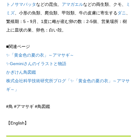
トノサマバッタ
などの昆虫、
アマガエル
などの両生類、クモ、
ミ
ミズ
、小形の魚類、爬虫類、甲殻類、牛の皮膚に寄生する
ダニ
、
繁殖期：5－9月、1度に雌が産む卵の数：2-5個、営巣場所：樹
上に皿状の巣、卵色：白い殻。
■関連ページ
✨「黄金色の夏の衣」～アマサギ～
✨Geminiさんのイラストと物語
かぎけん鳥図鑑
株式会社科学技術研究所ブログ「✨「黄金色の夏の衣」～アマサ
ギ～」
#鳥 #アマサギ #鳥図鑑
【English】