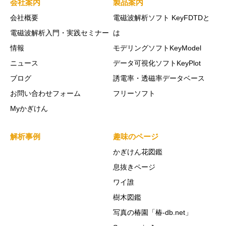
会社案内
製品案内
会社概要
電磁波解析ソフト KeyFDTDと
電磁波解析入門・実践セミナー
は
情報
モデリングソフトKeyModel
ニュース
データ可視化ソフトKeyPlot
ブログ
誘電率・透磁率データベース
お問い合わせフォーム
フリーソフト
Myかぎけん
解析事例
趣味のページ
かぎけん花図鑑
息抜きページ
ワイ誰
樹木図鑑
写真の椿園「椿-db.net」