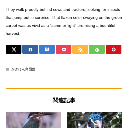
They walk proudly behind cows and tractors, looking for insects
that jump out in surprise. That flaxen color swaying on the green
carpet was as vivid as a “summer light” promising a bountiful
harvest.
かぎけん鳥図鑑
関連記事