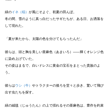
緑の
イネ（稲）
が風にそよぐ、初夏の田んぼ。
冬の間、雪のように真っ白だったサギたちが、ある日、お洒落を
して現れた。
「夏が来たから、太陽の色を分けてもらったんだ」
彼らは、頭と胸を美しい亜麻色（あまいろ）――輝くオレンジ色
に染め上げていた。
その姿はまるで、白いドレスに黄金の宝石をまとった貴族のよ
う。
彼らは
ウシ（牛）
やトラクターの後ろを堂々と歩き、驚いて飛び
出す虫たちを探す。
緑の絨毯（じゅうたん）の上で揺れるその亜麻色は、豊作を約束